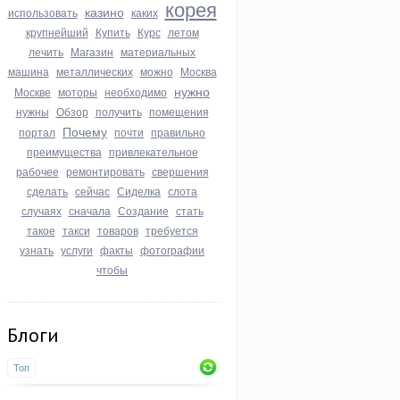
корея
казино
использовать
каких
крупнейший
Купить
Курс
летом
лечить
Магазин
материальных
машина
металлических
можно
Москва
нужно
Москве
моторы
необходимо
нужны
Обзор
получить
помещения
Почему
портал
почти
правильно
преимущества
привлекательное
рабочее
ремонтировать
свершения
сделать
сейчас
Сиделка
слота
случаях
сначала
Создание
стать
такое
такси
товаров
требуется
узнать
услуги
факты
фотографии
чтобы
Блоги
Топ