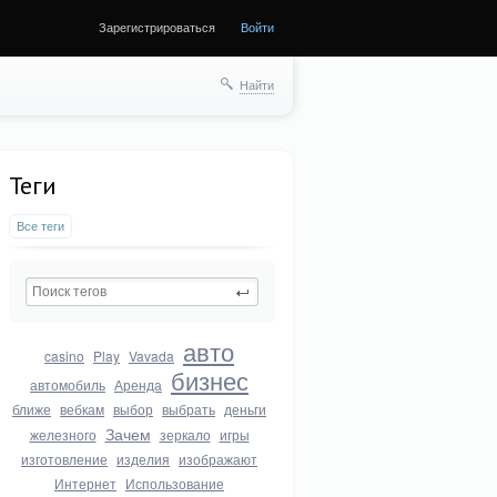
Зарегистрироваться
Войти
Найти
Теги
Все теги
авто
casino
Play
Vavada
бизнес
автомобиль
Аренда
ближе
вебкам
выбор
выбрать
деньги
Зачем
железного
зеркало
игры
изготовление
изделия
изображают
Интернет
Использование