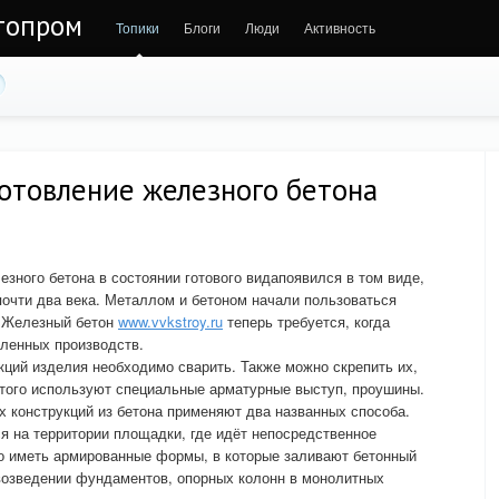
втопром
Топики
Блоги
Люди
Активность
отовление железного бетона
езного бетона в состоянии готового видапоявился в том виде,
почти два века. Металлом и бетоном начали пользоваться
. Железный бетон
www.vvkstroy.ru
теперь требуется, когда
ленных производств.
ций изделия необходимо сварить. Также можно скрепить их,
этого используют специальные арматурные выступ, проушины.
 конструкций из бетона применяют два названных способа.
я на территории площадки, где идёт непосредственное
мо иметь армированные формы, в которые заливают бетонный
возведении фундаментов, опорных колонн в монолитных