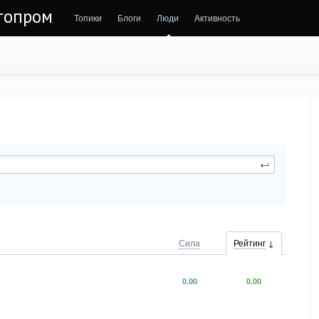
втопром
Топики
Блоги
Люди
Активность
Сила
Рейтинг
0.00
0.00