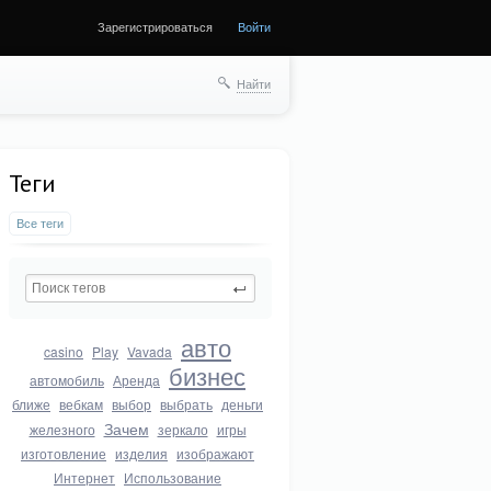
Зарегистрироваться
Войти
Найти
Теги
Все теги
авто
casino
Play
Vavada
бизнес
автомобиль
Аренда
ближе
вебкам
выбор
выбрать
деньги
Зачем
железного
зеркало
игры
изготовление
изделия
изображают
Интернет
Использование