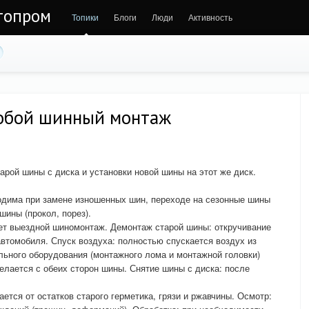
втопром
Топики
Блоги
Люди
Активность
собой шинный монтаж
арой шины с диска и установки новой шины на этот же диск.
одима при замене изношенных шин, переходе на сезонные шины
шины (прокол, порез).
ает выездной шиномонтаж. Демонтаж старой шины: откручивание
автомобиля. Спуск воздуха: полностью спускается воздух из
ьного оборудования (монтажного лома и монтажной головки)
елается с обеих сторон шины. Снятие шины с диска: после
.
ается от остатков старого герметика, грязи и ржавчины. Осмотр: