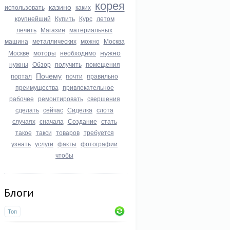
корея
казино
использовать
каких
крупнейший
Купить
Курс
летом
лечить
Магазин
материальных
машина
металлических
можно
Москва
нужно
Москве
моторы
необходимо
нужны
Обзор
получить
помещения
Почему
портал
почти
правильно
преимущества
привлекательное
рабочее
ремонтировать
свершения
сделать
сейчас
Сиделка
слота
случаях
сначала
Создание
стать
такое
такси
товаров
требуется
узнать
услуги
факты
фотографии
чтобы
Блоги
Топ