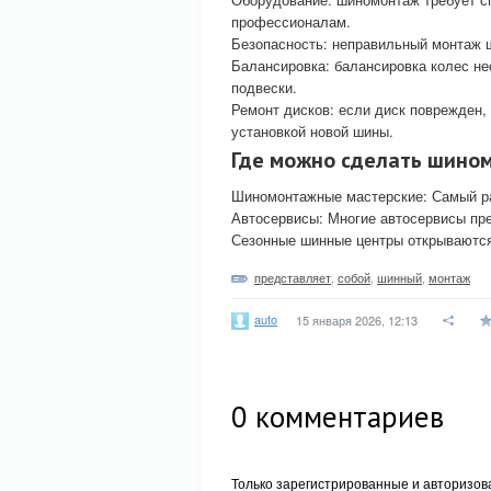
профессионалам.
Безопасность: неправильный монтаж ш
Балансировка: балансировка колес н
подвески.
Ремонт дисков: если диск поврежден,
установкой новой шины.
Где можно сделать шино
Шиномонтажные мастерские: Самый ра
Автосервисы: Многие автосервисы пр
Сезонные шинные центры открываются 
представляет
,
собой
,
шинный
,
монтаж
auto
15 января 2026, 12:13
0
комментариев
Только зарегистрированные и авторизов