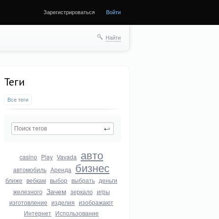
Зарегистрироваться
Войти
Найти
Теги
Все теги
авто
casino
Play
Vavada
бизнес
автомобиль
Аренда
ближе
вебкам
выбор
выбрать
деньги
Зачем
железного
зеркало
игры
изготовление
изделия
изображают
Интернет
Использование