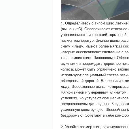
1. Определитесь с типом шин: летние
(выше +7°C). Обеспечивают отличное
управляемость и короткий тормозной 
низких температур. Зимние шины разр
снегу и льду. Имеют более мягкий сос
которые обеспечивают сцепление с з
типа зимних шин: Шипованные: Обеспе
шумными и повреждать дорожное покр
колеса, может быть ограничено закон
используют специальный состав резин
обледенелой дорогой. Более тихие, ч
льду. Всесезонные шины: компромисс
мягкой зимой и умеренным климатом.
условиях, но уступают специализиров
предназначены для езды по бездорожь
усиленную конструкцию. Шоссейные (A
бездорожью. Сочетают в себе комфорт
2. Узнайте размер шин, рекомендован