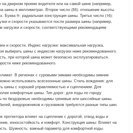
е на дверном проеме водителя или на самой шине (например,
ина шины в миллиметрах. Второе число (55): отношение высоты
. Буква ®: радиальная конструкция шины. Третье число (16):
узки и скорости указываются после размера шины (например,
м нагрузки и скорости, соответствующими рекомендациям
зки и скорости. Индекс нагрузки: максимальная нагрузка,
зя выбирать шины с индексом нагрузки ниже рекомендованного.
сть, при которой шина может безопасно эксплуатироваться.
орости ниже рекомендованного.
 климат. В регионах с суровыми зимами необходимы зимние
 можно использовать всесезонные шины. Стиль вождения: для
ть шины с хорошей управляемостью и сцеплением. Для
олее комфортные шины. Тип дорог: для езды по городу
ы по бездорожью необходимы грязевые или шоссейные шины.
билей, внедорожников и грузовиков требуются разные типы шин.
ок протектора влияет на сцепление с дорогой, отвод воды и
ение, износостойкость и комфорт. Конструкция шины: Влияет на
ость. Шумность: важный параметр для комфортной езды.