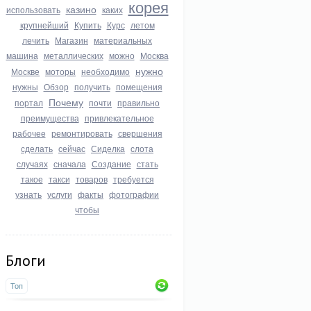
корея
казино
использовать
каких
крупнейший
Купить
Курс
летом
лечить
Магазин
материальных
машина
металлических
можно
Москва
нужно
Москве
моторы
необходимо
нужны
Обзор
получить
помещения
Почему
портал
почти
правильно
преимущества
привлекательное
рабочее
ремонтировать
свершения
сделать
сейчас
Сиделка
слота
случаях
сначала
Создание
стать
такое
такси
товаров
требуется
узнать
услуги
факты
фотографии
чтобы
Блоги
Топ