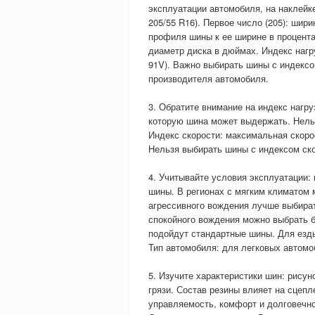
эксплуатации автомобиля, на наклейк
205/55 R16). Первое число (205): шир
профиля шины к ее ширине в процентах
диаметр диска в дюймах. Индекс нагр
91V). Важно выбирать шины с индексо
производителя автомобиля.
3. Обратите внимание на индекс нагру
которую шина может выдержать. Нель
Индекс скорости: максимальная скоро
Нельзя выбирать шины с индексом ск
4. Учитывайте условия эксплуатации:
шины. В регионах с мягким климатом
агрессивного вождения лучше выбира
спокойного вождения можно выбрать б
подойдут стандартные шины. Для езд
Тип автомобиля: для легковых автомо
5. Изучите характеристики шин: рисун
грязи. Состав резины влияет на сцепл
управляемость, комфорт и долговечн