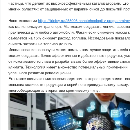
частицы, что делает их высокоэффективными катализаторами. Его
многих областях: от защищенных от царапин очков до покрытий пр
Нанотехнологии
https://trinixy.ru/255996-nanotehnologii-v-programmirov
как мы используем транспорт. Мы можем создавать легкие, высок
практически для любого автомобиля. Фактически снижение массы 
самолетов на 15% снижает расход топлива. Исследование показало
снизить затраты на топливо до 63%.
Использование нанонауки может помочь нам лучше защитить себя
можем создавать более эффективные и действенные продукты, ум
от ископаемого топлива и разрабатывать более эффективные спос
климата. Технология имеет множество потенциальных применений, 
успешного развития революционны.
Его также называют микропроизводством, которое представляет со
меньших количеств продукции и серий по индивидуальному заказу.
многообещающая альтернатива кремниевому чипу.