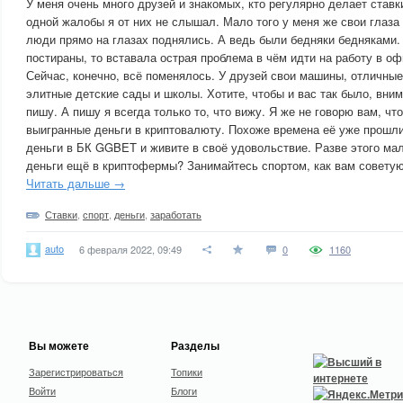
У меня очень много друзей и знакомых, кто регулярно делает став
одной жалобы я от них не слышал. Мало того у меня же свои глаза е
люди прямо на глазах поднялись. А ведь были бедняки бедняками
постираны, то вставала острая проблема в чём идти на работу в оф
Сейчас, конечно, всё поменялось. У друзей свои машины, отличные
элитные детские сады и школы. Хотите, чтобы и вас так было, вним
пишу. А пишу я всегда только то, что вижу. Я же не говорю вам, ч
выигранные деньги в криптовалюту. Похоже времена её уже прошли
деньги в БК GGBET и живите в своё удовольствие. Разве этого ма
деньги ещё в криптофермы? Занимайтесь спортом, как вам советую
Читать дальше →
Ставки
,
спорт
,
деньги
,
заработать
auto
6 февраля 2022, 09:49
0
1160
Вы можете
Разделы
Зарегистрироваться
Топики
Войти
Блоги