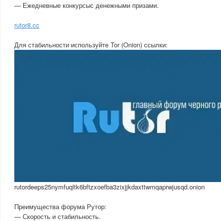
— Ежедневные конкурсыс денежными призами.
rutor8.cc
Для стабильности используйте Tor (Onion) ссылки:
rutordeeps25nymfuqltk6bftzxoefba3zixjjkdaxttwmqaprwjusqd.onion
Преимущества форума Рутор:
— Скорость и стабильность.