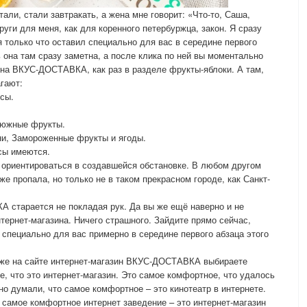
али, стали завтракать, а жена мне говорит: «Что-то, Саша,
уги для меня, как для коренного петербуржца, закон. Я сразу
я только что оставил специально для вас в середине первого
ь она там сразу заметна, а после клика по ней вы моментально
ина ВКУС-ДОСТАВКА, как раз в разделе фрукты-яблоки. А там,
агают:
осы.
е южные фрукты.
ни, Замороженные фрукты и ягоды.
сы имеются.
ориентироваться в создавшейся обстановке. В любом другом
е пропала, но только не в таком прекрасном городе, как Санкт-
 старается не покладая рук. Да вы же ещё наверно и не
нтернет-магазина. Ничего страшного. Зайдите прямо сейчас,
 специально для вас примерно в середине первого абзаца этого
 уже на сайте интернет-магазин ВКУС-ДОСТАВКА выбираете
е, что это интернет-магазин. Это самое комфортное, что удалось
о думали, что самое комфортное – это кинотеатр в интернете.
 самое комфортное интернет заведение – это интернет-магазин