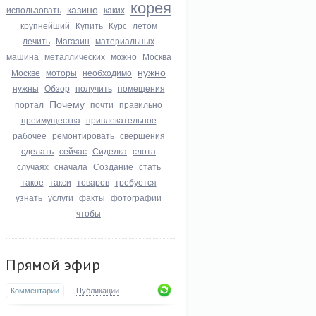
корея
казино
использовать
каких
крупнейший
Купить
Курс
летом
лечить
Магазин
материальных
машина
металлических
можно
Москва
нужно
Москве
моторы
необходимо
нужны
Обзор
получить
помещения
Почему
портал
почти
правильно
преимущества
привлекательное
рабочее
ремонтировать
свершения
сделать
сейчас
Сиделка
слота
случаях
сначала
Создание
стать
такое
такси
товаров
требуется
узнать
услуги
факты
фотографии
чтобы
Прямой эфир
Комментарии
Публикации