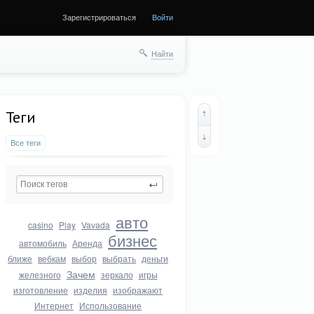
Зарегистрироваться
Войти
Найти
Теги
Все теги
авто
casino
Play
Vavada
бизнес
автомобиль
Аренда
ближе
вебкам
выбор
выбрать
деньги
Зачем
железного
зеркало
игры
изготовление
изделия
изображают
Интернет
Использование