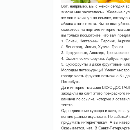
Вот, например, мы с женой сегодня вст
яблока мне захотелось». Желание супр
же хоп и кликнул по ссылке, которую 
абзаца этого текста. Вы не волнуйтес
окажетесь на портале интернет-магаз
вы только посмотрите, что вам предл
1. Сливы, Нектарины, Персики, Абрик
2. Виноград, Инжир, Хурма, Гранат.
3. Цитрусовые, Авокадо, Тропически
4. Экзотические фрукты, Арбузы и ды
5. Сухофрукты и даже фруктовые чип
Молодцы петербуржцы! Умеют быстро 
городе часть фруктов возможно бы даж
Петербург.
Да и интернет-магазин ВКУС-ДОСТАВКА
заходили на сайт этого прекрасного и
кликнув по ссылке, которую я оставил
текста.
Одно движение курсора и клик, и вы
всякие разные вкусности. Не забывайт
придумать интернетчикам. А вы наверн
Оказывается, нет. В Санкт-Петербурге