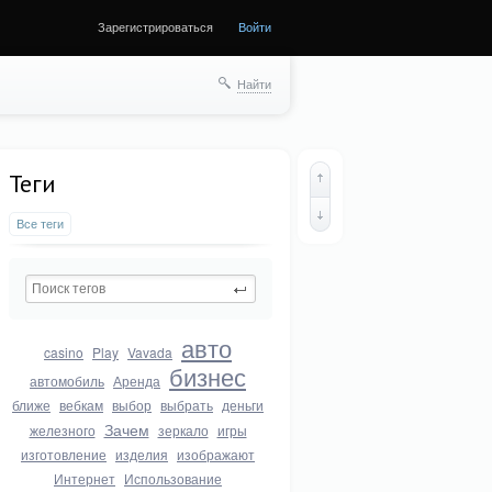
Зарегистрироваться
Войти
Найти
Теги
Все теги
авто
casino
Play
Vavada
бизнес
автомобиль
Аренда
ближе
вебкам
выбор
выбрать
деньги
Зачем
железного
зеркало
игры
изготовление
изделия
изображают
Интернет
Использование