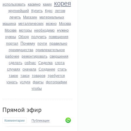
корея
казино
использовать
каких
крупнейший
Купить
Курс
летом
лечить
Магазин
материальных
машина
металлических
можно
Москва
нужно
Москве
моторы
необходимо
нужны
Обзор
получить
помещения
Почему
портал
почти
правильно
преимущества
привлекательное
рабочее
ремонтировать
свершения
сделать
сейчас
Сиделка
слота
случаях
сначала
Создание
стать
такое
такси
товаров
требуется
узнать
услуги
факты
фотографии
чтобы
Прямой эфир
Комментарии
Публикации