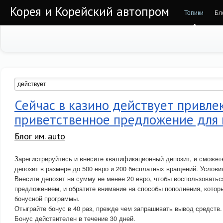
Корея и Корейский автопром
Топики
Бл
Сейчас в казино действует привле
приветственное предложение для 
Блог им. auto
Зарегистрируйтесь и внесите квалификационный депозит, и сможет
депозит в размере до 500 евро и 200 бесплатных вращений. Услови
Внесите депозит на сумму не менее 20 евро, чтобы воспользовать
предложением, и обратите внимание на способы пополнения, котор
бонусной программы.
Отыграйте бонус в 40 раз, прежде чем запрашивать вывод средств.
Бонус действителен в течение 30 дней.