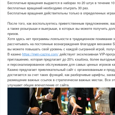
Бесплатные вращения выдаются в наборах по 20 штук в течение 10
бесплатных вращений необходимо отыграть 30 раз.
Бесплатные вращения действительны только в определенных играх
После того, как воспользуетесь приветственным предложением, ва
а также розыгрыши и выигрыши, в которых вы можете получить до
призов.
Хотя здесь нет программы лояльности в традиционном понимании э
рассчитывать на постоянные вознаграждения благодаря механике S
вы можете повышать свой уровень с каждой сыгранной игрой, полу
В казино
https://irwin-cazino.com/
действует эксклюзивная VIP-прогр
приглашению, которая предлагает до 20% кэшбэка, более выгодные
и персонализированное обслуживание для самых ценных игроков ка
Казино предлагает привлекательный сайт с организованным и про
достигается за счет таких функций, как разборчивые шрифты, зах
размещение важных ссылок в стратегически важных местах. Все э
улучшает общее впечатление от сайта.