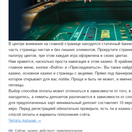
В центре внимания на главной странице находится статичный баннер
часть страницы чистая и без лишних элементов. Прокрутите страни
палитру цветов, при этом каждая игра оформлена в своих цветах.
Нам нравится, насколько проста навигация в этом казино. В крайне
главное меню, кнопки «Войти» и «Присоединиться». Вы также найдё
казино, основное казино и страницы с акциями. Прямо под баннером
которое открывает для вас лобби. Проще и быть не может, и именн
пятницы.
Выбор способов оплаты может отличаться в зависимости от того, в 
находитесь, а лимиты депозитов различаются в зависимости от сп
для предоплаченных карт минимальный депозит составляет 10 евр
евро. Перед регистрацией обязательно проверьте, есть ли в казин
способ оплаты и варианты пополнения счёта.
Читать дальше →
Сейчас
,
казино
,
действует
,
привлекательное