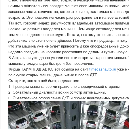
немцы в обязательном порядке меняют свои машины на новые, чтоб
запасные части, количество, которых хлынет, как только машина до
возраста. Это правило негласно распространяется и на все автомо
Так вот, говорят индекс разумности владельцев автомашин придум
насколько разумен владелец машины. Чем чаще автовладелец мен
тем меньше денег он расходует. Кстати, поэтому относительно с
действительно стоят очень дёшево. Потому что и продавцы, и поку
что эта машина уже не будет приносить даже опосредованный дохо
недолго поездить на короткие расстояния по делам и купить новую
В Астрахани уже давно узнали все эти секреты стареньких машин. 
машины у владельцев быстро и без проволочек.
Фирма ТАЙМ КЭШ АВТО, вот ссылка на сайт
timecashauto.ru
уже мн
по скупке старых машин, даже битые и после ДТП.
Смотрите, как это всё быстро делается:
1. Проверка машины все ли правильно с юридической стороны.
2. Обязательный диагностический осмотр автомашины.
3. Обязательное оформление ДКП и прочих необходимых документо