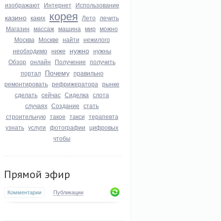
изображают
Интернет
Использование
корея
казино
каких
Лето
лечить
Магазин
массаж
машина
мир
можно
Москва
Москве
найти
нежилого
нужно
необходимо
ниже
нужны
Обзор
онлайн
Получение
получить
Почему
портал
правильно
ремонтировать
рефрижератора
рынке
сделать
сейчас
Сиделка
слота
случаях
Создание
стать
строительную
такое
такси
терапевта
узнать
услуги
фотографии
цифровых
чтобы
Прямой эфир
Комментарии
Публикации