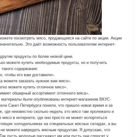
 можете посмотреть мясо, продающееся на сайте по акции. Акции
значительно. Это даёт возможность пользователям интернет-
ругие продукты по более низкой цене.
лько можете купить необходимые продукты, но и получить
такого содержания:
со, чтобы его вам доставили».
да можете заказать нужное вам мясо».
гко можете купить отличное мясо».
меет обширный ассортимент отличного мяса».
и материалы были опубликованы интернет-магазином ВКУС-
ели Санкт-Петербурга поняли, что пришло новое время и за
к, где неизвестно сколько недель это мясо там пролежало и
 мясо в интернете, где оно просто не может испортиться
стоящих холодильниках на специальных мясных складах, а вы
 не можете навредить мясным продуктам. Я допускаю, что
Так пусть молодые расскажут им или пусть они спросят у