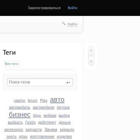
Зарегистрироваться
Войти
Найти
Теги
Все теги
авто
casino
forum
Play
автомобиль
автомобиля
бетона
бизнес
брус
вебкам
выбор
выбрать
Гизбо
действует
деньги
Зачем
железного
запчасти
зеркало
знать
игры
изготовление
изделия