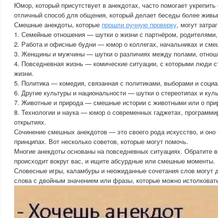
Юмор, который присутствует в анекдотах, часто помогает укрепит
отличный способ для общения, который делает беседы более живы
Смешные анекдоты, которые
прошли ручную проверку
, могут затра
1. Семейные отношения — шутки о жизни с партнёром, родителями, 
2. Работа и офисные будни — юмор о коллегах, начальниках и сме
3. Женщины и мужчины — шутки о различиях между полами, отноше
4. Повседневная жизнь — комические ситуации, с которыми люди 
жизни.
5. Политика — комедия, связанная с политиками, выборами и соци
6. Другие культуры и национальности — шутки о стереотипах и кул
7. Животные и природа — смешные истории с животными или о при
8. Технологии и наука — юмор о современных гаджетах, программи
открытиях.
Сочинение смешных анекдотов — это своего рода искусство, и оно 
принципах. Вот несколько советов, которые могут помочь.
Многие анекдоты основаны на повседневных ситуациях. Обратите вн
происходит вокруг вас, и ищите абсурдные или смешные моменты.
Словесные игры, каламбуры и неожиданные сочетания слов могут 
слова с двойным значением или фразы, которые можно истолковать