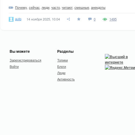
Почему
,
сейчас
,
люди
,
часто
,
читают
,
смешные
,
анекдоты
auto
14 ноября 2025, 10:04
0
1495
Вы можете
Разделы
Зарегистрироваться
Топики
Войти
Блоги
Люди
Активность