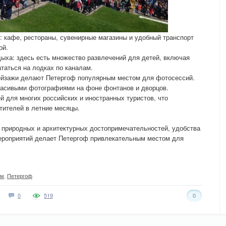
: кафе, рестораны, сувенирные магазины и удобный транспорт
ой.
ыха: здесь есть множество развлечений для детей, включая
таться на лодках по каналам.
пейзажи делают Петергоф популярным местом для фотосессий.
расивыми фотографиями на фоне фонтанов и дворцов.
 для многих российских и иностранных туристов, что
тителей в летние месяцы.
 природных и архитектурных достопримечательностей, удобства
мероприятий делает Петергоф привлекательным местом для
ом
,
Петергоф
0
519
0