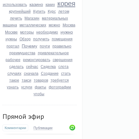
корея
казино
использовать
каких
крупнейший
Купить
Курс
летом
лечить
Магазин
материальных
машина
металлических
можно
Москва
нужно
Москве
моторы
необходимо
нужны
Обзор
получить
помещения
Почему
портал
почти
правильно
преимущества
привлекательное
рабочее
ремонтировать
свершения
сделать
сейчас
Сиделка
слота
случаях
сначала
Создание
стать
такое
такси
товаров
требуется
узнать
услуги
факты
фотографии
чтобы
Прямой эфир
Комментарии
Публикации