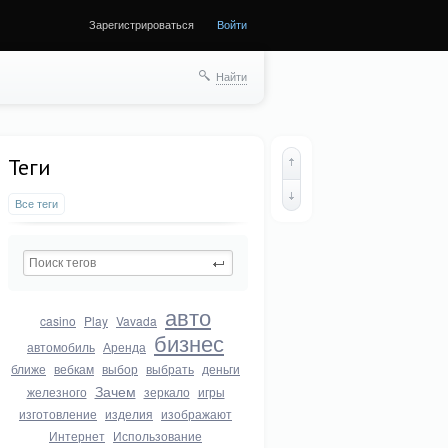
Зарегистрироваться
Войти
Найти
Теги
Все теги
авто
casino
Play
Vavada
бизнес
автомобиль
Аренда
ближе
вебкам
выбор
выбрать
деньги
Зачем
железного
зеркало
игры
изготовление
изделия
изображают
Интернет
Использование