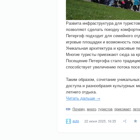
Развита инфраструктура для туристов
позволяют сделать поездку комфортн
Петергоф подходит для семейного отд
игровые площадки и возможность пока
Уникальная архитектура и красивые 
Многие туристы приезжают сюда за к
Посещение Петергофа стало традицией
способствует увеличению потока посе
Таким образом, сочетание уникальных
доступа и разнообразия культурных 
летнего отдыха.
Читать дальше →
Почему
,
много
,
туристов
,
приезжает
,
лет
auto
22 июня 2025, 16:35