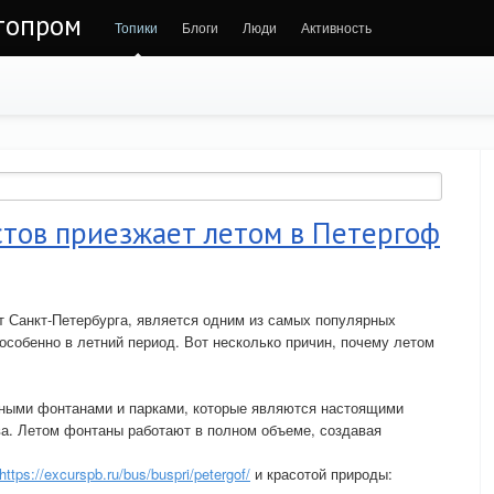
втопром
Топики
Блоги
Люди
Активность
стов приезжает летом в Петергоф
т Санкт-Петербурга, является одним из самых популярных
особенно в летний период. Вот несколько причин, почему летом
ными фонтанами и парками, которые являются настоящими
ва. Летом фонтаны работают в полном объеме, создавая
https://excurspb.ru/bus/buspri/petergof/
и красотой природы: