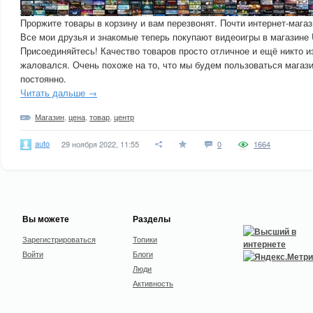
Проржите товары в корзину и вам перезвонят. Почти интернет-магаз
Все мои друзья и знакомые теперь покупают видеоигры в магази
Присоединяйтесь! Качество товаров просто отличное и ещё никто и
жаловался. Очень похоже на то, что мы будем пользоваться маг
постоянно.
Читать дальше →
Магазин
,
цена
,
товар
,
центр
auto
29 ноября 2022, 11:55
0
1664
Вы можете
Разделы
Зарегистрироваться
Топики
Войти
Блоги
Люди
Активность