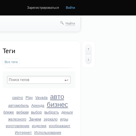
Зарегистрироваться
Войти
Найти
Теги
Все теги
авто
casino
Play
Vavada
бизнес
автомобиль
Аренда
ближе
вебкам
выбор
выбрать
деньги
Зачем
железного
зеркало
игры
изготовление
изделия
изображают
Интернет
Использование