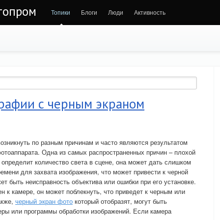
втопром
Топики
Блоги
Люди
Активность
рафии с черным экраном
озникнуть по разным причинам и часто являются результатом
отоаппарата. Одна из самых распространенных причин – плохой
 определит количество света в сцене, она может дать слишком
емени для захвата изображения, что может привести к черной
т быть неисправность объектива или ошибки при его установке.
н к камере, он может поблекнуть, что приведет к черным или
акже,
черный экран фото
который отобразят, могут быть
еры или программы обработки изображений. Если камера