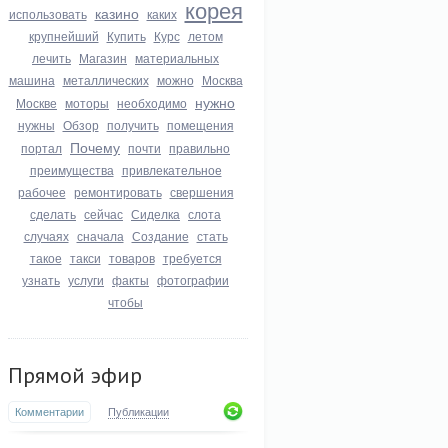
корея
казино
использовать
каких
крупнейший
Купить
Курс
летом
лечить
Магазин
материальных
машина
металлических
можно
Москва
нужно
Москве
моторы
необходимо
нужны
Обзор
получить
помещения
Почему
портал
почти
правильно
преимущества
привлекательное
рабочее
ремонтировать
свершения
сделать
сейчас
Сиделка
слота
случаях
сначала
Создание
стать
такое
такси
товаров
требуется
узнать
услуги
факты
фотографии
чтобы
Прямой эфир
Комментарии
Публикации