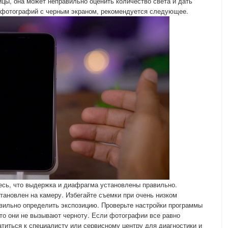
ицы, она может неправильно оценить количество света и дать
 фотографий с черным экраном, рекомендуется следующее.
есь, что выдержка и диафрагма установлены правильно.
тановлен на камеру. Избегайте съемки при очень низком
вильно определить экспозицию. Проверьте настройки программы
что они не вызывают черноту. Если фотографии все равно
титься к специалисту или сервисному центру для диагностики и