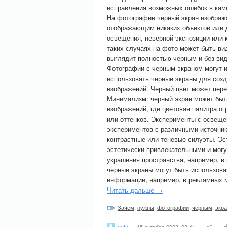
исправления возможных ошибок в каме
На фотографии черный экран изобража
отображающим никаких объектов или 
освещения, неверной экспозиции или 
таких случаях на фото может быть ви
выглядит полностью черным и без ви
Фотографии с черным экраном могут 
использовать черные экраны для соз
изображений. Черный цвет может перед
Минимализм: черный экран может быт
изображений, где цветовая палитра ог
или оттенков. Эксперименты с освещ
экспериментов с различными источни
контрастные или теневые силуэты. Эс
эстетически привлекательными и могу
украшения пространства, например, в
черные экраны могут быть использова
информации, например, в рекламных м
Читать дальше →
Зачем
,
нужны
,
фотографии
,
черным
,
экр
auto