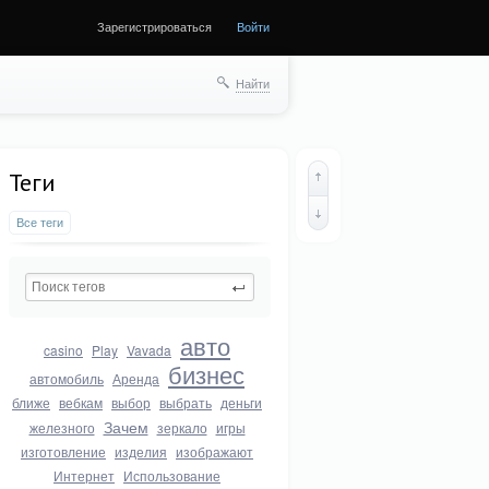
Зарегистрироваться
Войти
Найти
Теги
Все теги
авто
casino
Play
Vavada
бизнес
автомобиль
Аренда
ближе
вебкам
выбор
выбрать
деньги
Зачем
железного
зеркало
игры
изготовление
изделия
изображают
Интернет
Использование