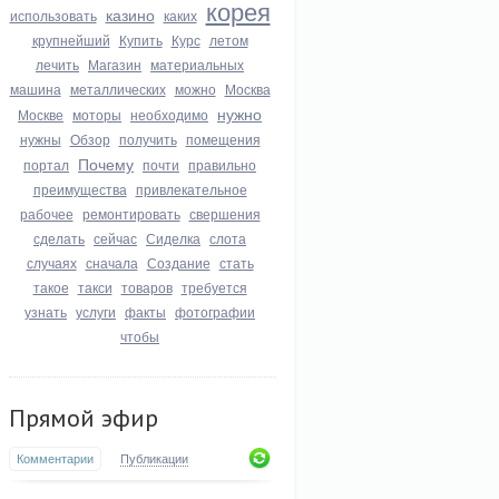
корея
казино
использовать
каких
крупнейший
Купить
Курс
летом
лечить
Магазин
материальных
машина
металлических
можно
Москва
нужно
Москве
моторы
необходимо
нужны
Обзор
получить
помещения
Почему
портал
почти
правильно
преимущества
привлекательное
рабочее
ремонтировать
свершения
сделать
сейчас
Сиделка
слота
случаях
сначала
Создание
стать
такое
такси
товаров
требуется
узнать
услуги
факты
фотографии
чтобы
Прямой эфир
Комментарии
Публикации