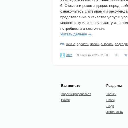
6. Отзывы и рекомендации: перед выб
ознакомьтесь с отзывами и рекоменда
представление о качестве услуг и у
массажисту или консультанту для по
потребности и состояния.
Читать дальше →
нужно
,
сделать
,
чтобы
,
выбрать
,
подходя
auto
3 августа 2023, 11:38
Вы можете
Разделы
Зарегистрироваться
Топики
Войти
Блоги
Люди
Активность