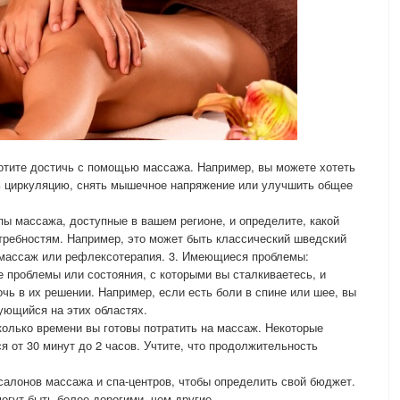
хотите достичь с помощью массажа. Например, вы можете хотеть
ть циркуляцию, снять мышечное напряжение или улучшить общее
пы массажа, доступные в вашем регионе, и определите, какой
требностям. Например, это может быть классический шведский
 массаж или рефлексотерапия. 3. Имеющиеся проблемы:
 проблемы или состояния, с которыми вы сталкиваетесь, и
чь в их решении. Например, если есть боли в спине или шее, вы
ующийся на этих областях.
колько времени вы готовы потратить на массаж. Некоторые
 от 30 минут до 2 часов. Учтите, что продолжительность
салонов массажа и спа-центров, чтобы определить свой бюджет.
огут быть более дорогими, чем другие.